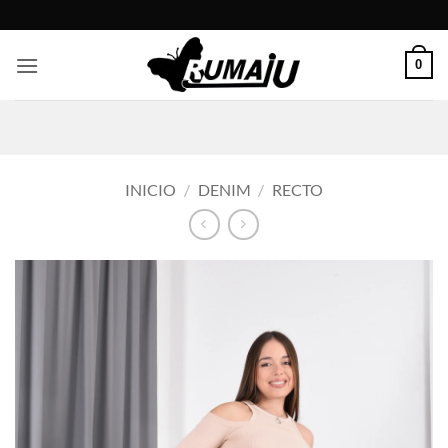
Saltar
al
contenido
0
INICIO
/
DENIM
/
RECTO