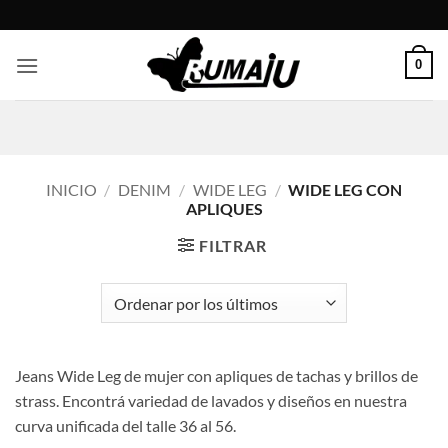
Saltar
al
contenido
0
INICIO
/
DENIM
/
WIDE LEG
/
WIDE LEG CON
APLIQUES
FILTRAR
Jeans Wide Leg de mujer con apliques de tachas y brillos de
strass. Encontrá variedad de lavados y diseños en nuestra
curva unificada del talle 36 al 56.